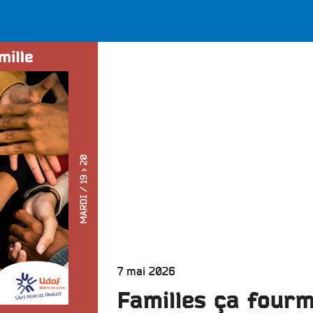
LES BONNES ONDES POUR 
ERS
Publié
7 mai 2026
le
Familles ça fourm