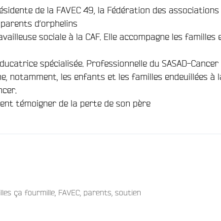
résidente de la FAVEC 49, la Fédération des associations
 parents d’orphelins
ailleuse sociale à la CAF. Elle accompagne les familles 
éducatrice spécialisée. Professionnelle du SASAD-Cancer
, notamment, les enfants et les familles endeuillées à l
ncer.
ient témoigner de la perte de son père
lles ça fourmille
,
FAVEC
,
parents
,
soutien