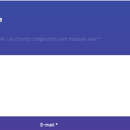
e
ée.
Les champs obligatoires sont indiqués avec
*
E-mail
*