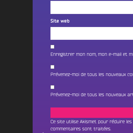
t
i
o
i
f
n
o
m
2
n
Site web
é
0
B
d
2
e
i
5
a
a
d
t
s
e
Enregistrer mon nom, mon e-mail et m
s
l
c
N
a
a
O
p
Prévenez-moi de tous les nouveaux co
V
e
U
i
S
B
l
Prévenez-moi de tous les nouveaux arti
o
l
C
u
e
O
n
d
N
c
’
e
Ce site utilise Akismet pour réduire les
T
A
&
commentaires sont traitées
.
A
n
D