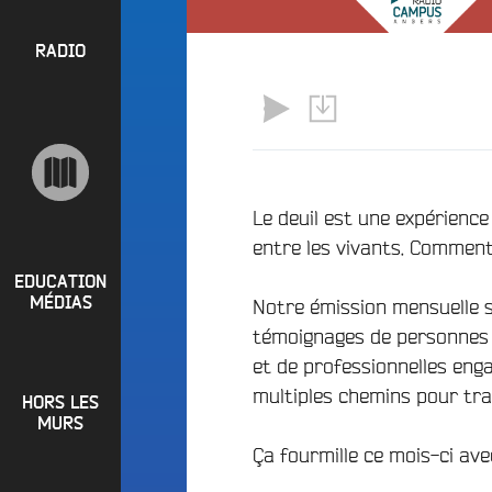
l
P
u
a
e
R
RADIO
y
e
O
l
n
P
i
M
O
s
a
S
t
i
s
n
R
Le deuil est une expérience
e
a
entre les vivants. Comment 
P
d
e
i
R
t
EDUCATION
o
MÉDIAS
Notre émission mensuelle s
L
O
q
témoignages de personnes q
o
G
u
i
et de professionnelles enga
o
R
r
multiples chemins pour trav
i
HORS LES
A
e
?
MURS
M
R
Ça fourmille ce mois-ci avec
B
M
a
u