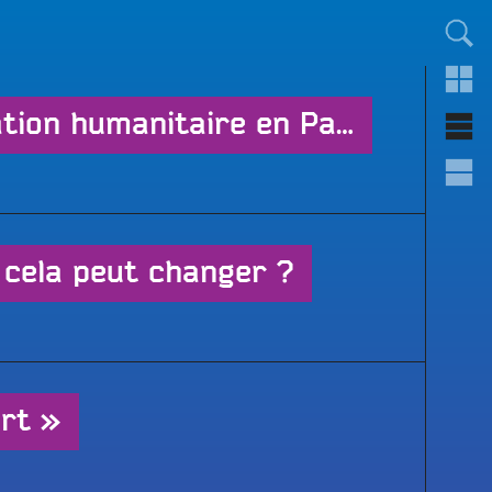
TOUT LE MONDE !
#7 Dézoom et Débats : No Other Land : la situation humanitaire en Palestine
e cela peut changer ?
ert »