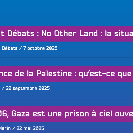
LES BONNES ONDES POUR 
ERS
Publié
 Débats
7 octobre 2025
le
ce de la Palestine : qu’est-ce qu
Publié
22 septembre 2025
le
6, Gaza est une prison à ciel ouv
Publié
Marin
22 mai 2025