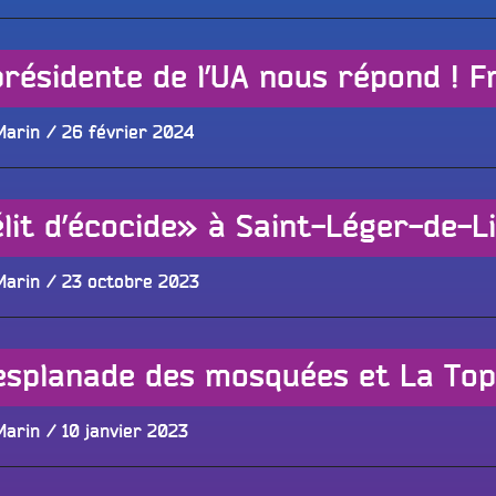
le
Publié
Marin
26 février 2024
le
lit d’écocide» à Saint-Léger-de-L
Publié
Marin
23 octobre 2023
le
’esplanade des mosquées et La To
Publié
Marin
10 janvier 2023
le
Tous les progr