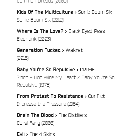
/
Common Dreads (2009)
Sonic Boom Six
Kids Of The Multiculture >
/
Sonic Boom Six (2012)
Black Eyed Peas
Where Is The Love? >
/
Elephunk (2003)
Wakrat
Generation Fucked >
/
(2016)
CRIME
Baby You're So Repulsive >
7inch - Hot Wire My Heart / Baby You're So
/
Repulsive (1976)
Conflict
From Protest To Resistance >
/
Increase the Pressure (1984)
The Distillers
Drain The Blood >
e
/
Coral Fang (2003)
The 4 Skins
Evil >