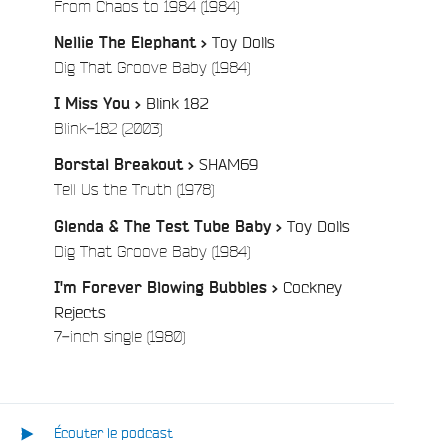
/
From Chaos to 1984 (1984)
Toy Dolls
Nellie The Elephant >
/
Dig That Groove Baby (1984)
Blink 182
I Miss You >
/
Blink-182 (2003)
SHAM69
Borstal Breakout >
/
Tell Us the Truth (1978)
Toy Dolls
Glenda & The Test Tube Baby >
/
Dig That Groove Baby (1984)
Cockney
I'm Forever Blowing Bubbles >
Rejects
/
7-inch single (1980)
Écouter le podcast