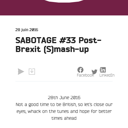
Publié
28 juin 2016
le
SABOTAGE #33 Post-
Brexit (S)mash-up
X
Facebook
LinkedIn
28th June 2016
Not a good time to be British, so let’s close our
eyes, whack on the tunes and hope for better
times ahead