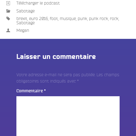
Télécharger le podcast
Sabotage
brexit
,
euro 2016
,
foot
,
musique
,
punk
,
punk rock
,
rock
,
Sabotage
Megan
Laisser un commentaire
Votre adresse e-mail ne sera pas publiée.
Les champs
obligatoires sont indiqués avec
*
Commentaire
*