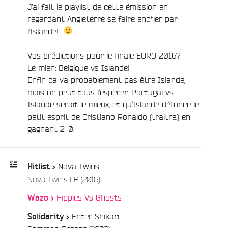
J’ai fait le playlist de cette émission en
regardant Angleterre se faire enc*ler par
l’Islande!
Vos prédictions pour le finale EURO 2016?
Le mien: Belgique vs Islande!
Enfin ca va probablement pas être Islande,
e
mais on peut tous l’esperer. Portugal vs
Islande serait le mieux, et qu’Islande défonce le
petit esprit de Cristiano Ronaldo (traitre.) en
gagnant 2-0.
Nova Twins
Hitlist >
/
Nova Twins EP (2016)
Playlist
/
Hippies Vs Ghosts
Wazo >
:
Enter Shikari
Solidarity >