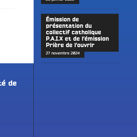
Émission de
présentation du
collectif catholique
P.A.I.X et de l’émission
Prière de l’ouvrir
27 novembre 2024
té de