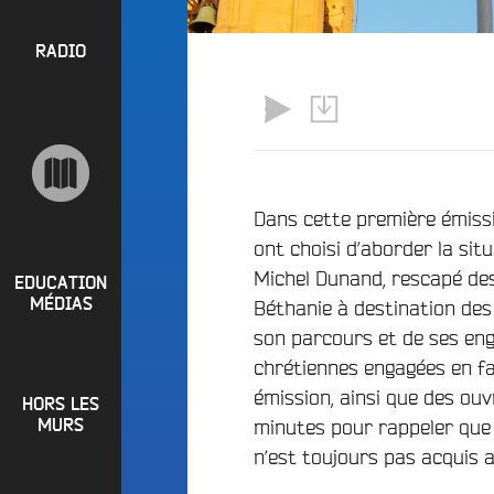
l
P
u
a
e
R
RADIO
y
e
O
l
n
P
i
M
O
s
a
S
t
i
s
n
R
Dans cette premiè
re
émissi
e
a
ont choisi d’aborder la si
P
d
e
Michel Dunand, rescapé de
i
R
t
EDUCATION
o
MÉDIAS
Béthanie à destination des
L
O
q
son parcours et de ses eng
o
G
u
i
chrétiennes engagées en f
o
R
r
émission, ainsi que des ouvr
i
HORS LES
A
e
?
minutes pour rappeler qu
MURS
M
R
n’est toujours pas acquis 
B
M
a
u