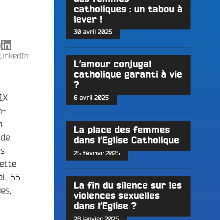
catholiques : un tabou à
lever !
30 avril 2025
X
LinkedIn
L’amour conjugal
catholique garanti à vie
?
I.X
6 avril 2025
n-
n
La place des femmes
 de
dans l’Eglise Catholique
ns
25 février 2025
ette
et. 55
La fin du silence sur les
es,
violences sexuelles
dans l’Eglise ?
28 janvier 2025