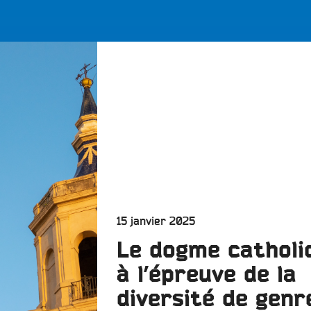
LES BONNES ONDES POUR 
ERS
Publié
15 janvier 2025
le
Le dogme catholi
à l’épreuve de la
diversité de genr