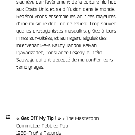
s’achève par l’avènement de la culture hip hop
aux Etats Unis, et sa diffusion dans le monde.
Redécouvrons ensemble les actrices majeures
d’une musique dont on ne retient trop souvent
e
que les protagonistes masculins, grâce à leurs
rimes survoltées, et au regard aiguisé des
intervenant-e-s Kathy Iandoli, Keivan
Djavadzadeh, Constance Legeay, et Célia
Sauvage qui ont accepté de me confier leurs
témoignages.
The Masterdon
« Get Off My Tip ! » >
Committee-Pebblee Poo
Playlist
/
1986-Profile Records