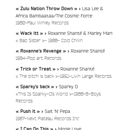
:
Lisa Lee &
« Zulu Nation Throw Down » >
Africa Bambaataa/The Cosmic Force
/
1980-Paul Winley Records
Roxanne Shanté & Marley Marl
« Wack itt » >
/
« Bad Sister »- 1988- Cold Chillin
Roxanne Shanté
« Roxanne’s Revenge » >
/
1984-Pop art Records
Roxanne Shanté
« Trick or Treat » >
/
« The bitch is back »-1992-Livin Large Records
e
Sparky D
« Sparky’s back » >
«This Is Sparky-D's World »-1988-B-Boys
/
Records
Salt 'N' Pepa
« Push it » >
/
1987-Next Plateau Records Inc
Monie Love
« I Can Do This » >