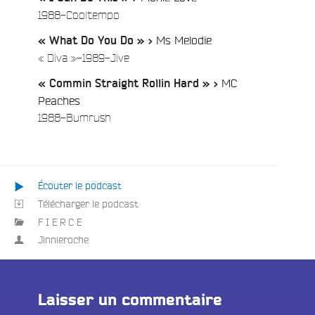
/
1988-Cooltempo
Ms Melodie
« What Do You Do » >
/
« Diva »-1989-Jive
MC
« Commin Straight Rollin Hard » >
Peaches
/
1988-Bumrush
Écouter le podcast
Télécharger le podcast
F I E R C E
Jinnieroche
Laisser un commentaire