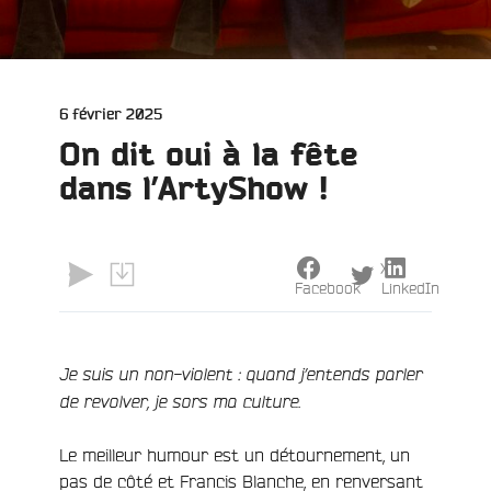
Publié
6 février 2025
le
On dit oui à la fête
dans l’ArtyShow !
X
Facebook
LinkedIn
Je suis un non-violent : quand j’entends parler
de revolver, je sors ma culture.
Le meilleur humour est un détournement, un
e
pas de côté et Francis Blanche, en renversant