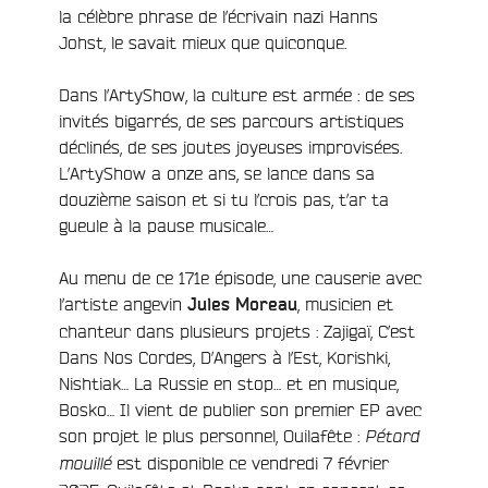
la célèbre phrase de l’écrivain nazi Hanns
Johst, le savait mieux que quiconque.
Dans l’ArtyShow, la culture est armée : de ses
invités bigarrés, de ses parcours artistiques
déclinés, de ses joutes joyeuses improvisées.
L’ArtyShow a onze ans, se lance dans sa
douzième saison et si tu l’crois pas, t’ar ta
gueule à la pause musicale…
Au menu de ce 171e épisode, une causerie avec
l’artiste angevin
, musicien et
Jules Moreau
chanteur dans plusieurs projets : Zajigaï, C’est
Dans Nos Cordes, D’Angers à l’Est, Korishki,
Nishtiak… La Russie en stop… et en musique,
Bosko… Il vient de publier son premier EP avec
son projet le plus personnel, Ouilafête :
Pétard
est disponible ce vendredi 7 février
mouillé