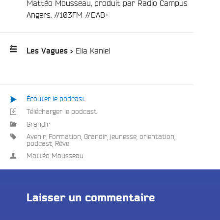
Mattéo Mousseau, produit par Radio Campus
Angers. #103FM #DAB+
/
Elia Kaniel
Les Vagues >
Playlist
:
Écouter le podcast
Télécharger le podcast
Grandir
e
Avenir
,
Formation
,
Grandir
,
jeunesse
,
orientation
,
podcast
,
Rêve
Mattéo Mousseau
Laisser un commentaire