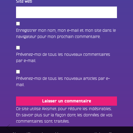
Site web
Enregistrer mon nom, mon e-mail et mon site dans le
navigateur pour mon prochain commentaire.
Prévenez-moi de tous les nouveaux commentaires
par e-mail.
Prévenez-moi de tous les nouveaux articles par e-
mail.
Fac
Twit
Ins
Ce site utilise Akismet pour réduire les indésirables.
En savoir plus sur la façon dont les données de vos
Link
Écouter le direct
commentaires sont traitées
.
Navigation
Grandir
You
Rechercher un titre
#7