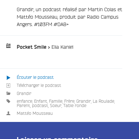
Grandir, un podcast réalisé par Martin Colas et
Mattéo Mousseau, produit par Radio Campus
Angers. #103FM #DAB+
/
Elia Kaniel
Pocket Smile >
Playlist
:
Écouter le podcast
Télécharger le podcast
e
Grandir
enfance
,
Enfant
,
Famille
,
Frère
,
Grandir
,
La Roulade
,
Parent
,
podcast
,
Soeur
,
Table ronde
Mattéo Mousseau