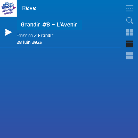
Aller
LES BONNES ONDES
Étiquette :
Rêve
POUR TOUT LE MONDE !
au
contenu
principal
Grandir #8 – L’Avenir
Émission
Grandir
Publié
28 juin 2023
le
e
e