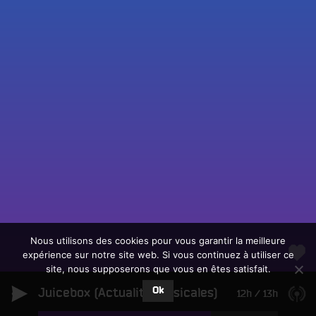
Fac
Twit
Ins
Link
Écouter le direct
You
Rechercher un titre
Nous utilisons des cookies pour vous garantir la meilleure
expérience sur notre site web. Si vous continuez à utiliser ce
Fair
Tous les programmes
site, nous supposerons que vous en êtes satisfait.
un
L
don
Ok
Juicebox (Actualité Musicales)
e
12h
/
13h
sur
c