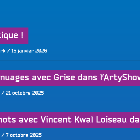
LES BONNES ONDES POUR 
ERS
ique !
Publié
ork
15 janvier 2026
le
 nuages avec Grise dans l’ArtySho
Publié
21 octobre 2025
le
mots avec Vincent Kwal Loiseau d
Publié
7 octobre 2025