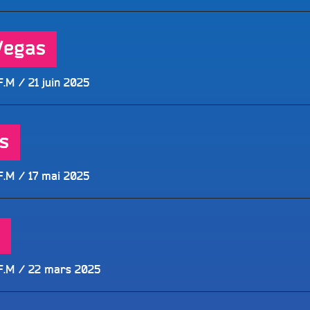
le
Vegas
Publié
F.M
21 juin 2025
le
ls
Publié
F.M
17 mai 2025
le
Publié
F.M
22 mars 2025
le