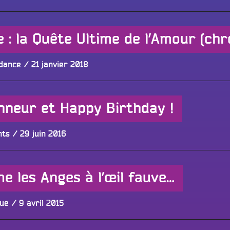
le
Publié
dance
21 janvier 2018
le
onneur et Happy Birthday !
Publié
nts
29 juin 2016
le
e les Anges à l’œil fauve…
Publié
que
9 avril 2015
le
Tous les progr