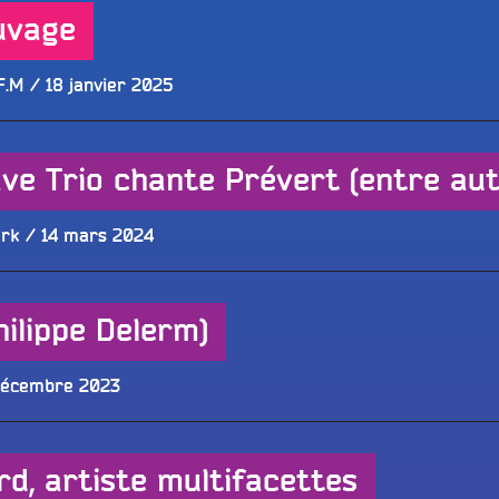
uvage
Publié
F.M
18 janvier 2025
le
ve Trio chante Prévert (entre aut
Publié
ork
14 mars 2024
le
hilippe Delerm)
lié
décembre 2023
rd, artiste multifacettes