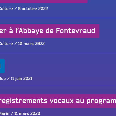
Publié
Culture
5 octobre 2022
le
er à l’Abbaye de Fontevraud
Publié
Culture
10 mars 2022
le
)
Publié
lub
11 juin 2021
le
nregistrements vocaux au progra
Publié
Marin
11 mars 2020