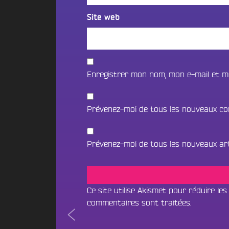
C
r
g
Site web
e
e
T
a
r
E
m
s
R
C
o
R
R
Enregistrer mon nom, mon e-mail et m
c
e
a
o
c
d
t
r
i
Prévenez-moi de tous les nouveaux co
t
u
o
e
t
C
s
e
F
Prévenez-moi de tous les nouveaux arti
a
m
.
e
m
M
n
p
t
C
u
Ce site utilise Akismet pour réduire les
o
N
s
i
commentaires sont traitées
.
o
F
Navigation
n
United
u
r
Écouter le direct
x
s
We