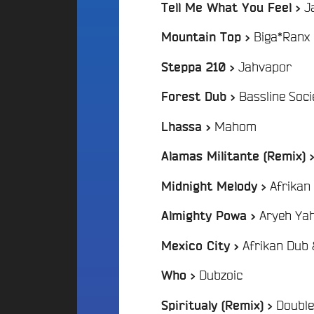
d
E
J
Tell Me What You Feel >
Playlist
d
i
S
:
o
g
Biga*Ranx
Mountain Top >
A
C
e
l
a
/
Jahvapor
t
Steppa 210 >
t
m
P
e
p
Bassline Soc
Forest Dub >
a
r
u
r
n
s
/
Mahom
Lhassa >
t
a
F
t
r
i
Alamas Militante (Remix) 
i
a
c
v
n
i
Afrikan
Midnight Melody >
e
c
p
B
e
Aryeh Ya
Almighty Powa >
a
e
F
t
a
Afrikan Dub
é
Mexico City >
i
t
d
s
f
/
Dubzoic
é
Who >
2
A
r
0
n
a
Double
Spiritualy (Remix) >