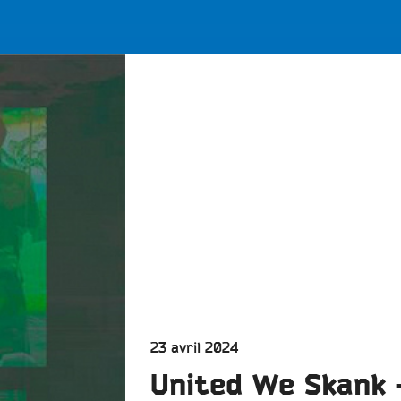
LES BONNES ONDES POUR 
ERS
Publié
23 avril 2024
le
United We Skank 