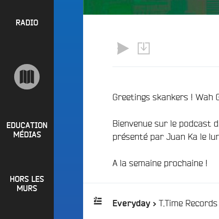
l
P
u
a
e
R
RADIO
y
e
O
l
n
P
i
M
O
s
a
S
t
i
s
n
R
Greetings skankers ! Wah 
e
a
P
d
e
Bienvenue sur le podcast 
i
R
t
EDUCATION
o
MÉDIAS
présenté par Juan Ka le lun
L
O
q
o
G
u
i
A la semaine prochaine !
o
R
r
i
HORS LES
A
e
?
MURS
M
R
T.Time Records
Everyday >
B
M
a
u