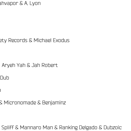
/
ahvapor & A. Lyon
/
/
iety Records & Michael Exodus
/
Aryeh Yah & Jah Robert
>
/
 Dub
/
h
/
 & Micronomade & Benjaminz
/
 Spliff & Mannaro Man & Ranking Delgado & Dubzoic