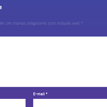
e
ée.
Les champs obligatoires sont indiqués avec
*
E-mail
*