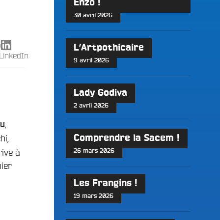
Enzo !
30 avril 2026
X
L’Artpothicaire
LinkedIn
9 avril 2026
Lady Godiva
2 avril 2026
,
au
hi,
Comprendre la Sacem !
ive à
26 mars 2026
ier
Les Frangins !
19 mars 2026