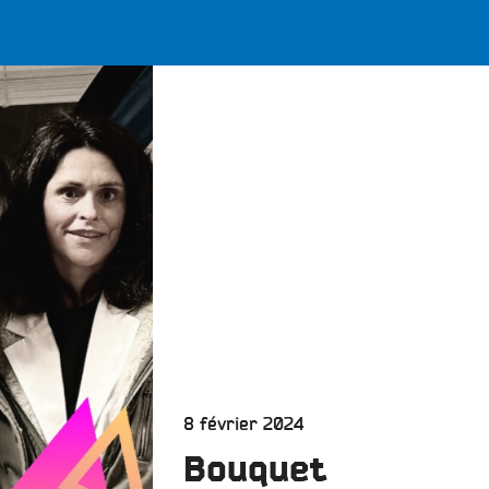
LES BONNES ONDES POUR 
ERS
Publié
8 février 2024
le
Bouquet