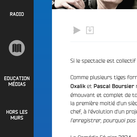
l
P
u
a
e
R
RADIO
y
e
O
l
n
P
i
M
O
s
a
S
t
i
s
n
R
Si le spectacle est collect
e
a
P
d
e
Comme plusieurs tiges form
i
R
t
EDUCATION
o
MÉDIAS
et
r
L
Oxalik
Pascal Boursier
O
q
o
émouvant et complet de tou
G
u
i
la première moitié d’un siè
o
R
r
i
chef, à l’évolution d’un proj
HORS LES
A
e
?
MURS
l’enregistrer, pourquoi pas
M
R
B
M
a
u