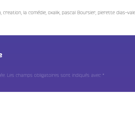
o
,
creation
,
la comédie
,
oxalik
,
pascal Boursier
,
pierette dias-val
e
ée.
Les champs obligatoires sont indiqués avec
*