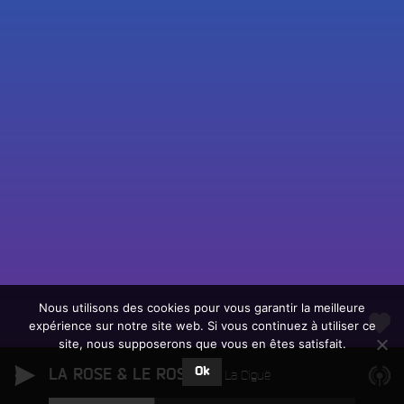
Fac
Twit
Ins
Link
Écouter le direct
You
Rechercher un titre
Nous utilisons des cookies pour vous garantir la meilleure
expérience sur notre site web. Si vous continuez à utiliser ce
Fair
Tous les programmes
site, nous supposerons que vous en êtes satisfait.
un
L
don
Ok
LA ROSE & LE ROSIER
e
La Ciguë
sur
c