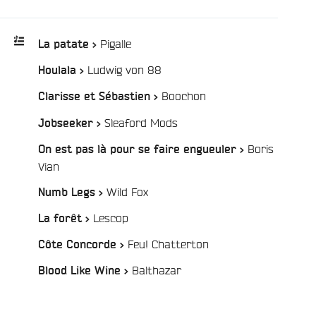
/
Pigalle
La patate >
/
Ludwig von 88
Houlala >
Playlist
:
/
Boochon
Clarisse et Sébastien >
/
Sleaford Mods
Jobseeker >
Boris
On est pas là pour se faire engueuler >
/
Vian
/
Wild Fox
Numb Legs >
/
Lescop
La forêt >
/
Feu! Chatterton
Côte Concorde >
/
Balthazar
Blood Like Wine >
e