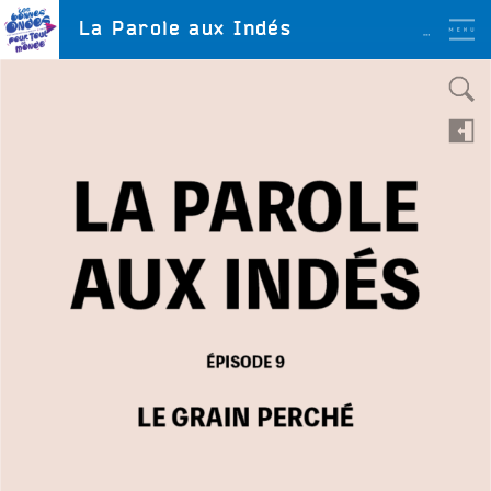
Aller
LES BONNES ONDES
La Parole aux Indés
POUR TOUT LE MONDE !
au
contenu
principal