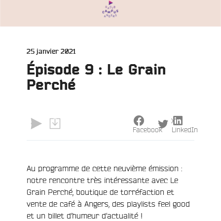
Publié
25 janvier 2021
le
Épisode 9 : Le Grain
Perché
X
Facebook
LinkedIn
e
Au programme de cette neuvième émission :
notre rencontre très intéressante avec Le
Grain Perché, boutique de torréfaction et
vente de café à Angers, des playlists feel good
et un billet d’humeur d’actualité !