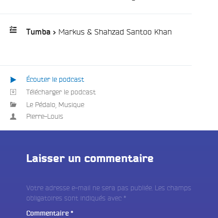
e
/
Markus & Shahzad Santoo Khan
Tumba >
Playlist
:
Écouter le podcast
Télécharger le podcast
Le Pédalo
,
Musique
Pierre-Louis
Laisser un commentaire
Votre adresse e-mail ne sera pas publiée.
Les champs
obligatoires sont indiqués avec
*
Commentaire
*