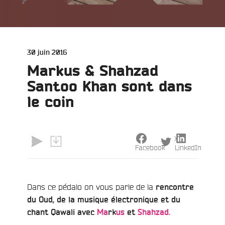
Publié
30 juin 2016
le
Markus & Shahzad
Santoo Khan sont dans
le coin
X
Facebook
LinkedIn
e
Dans ce pédalo on vous parle de la
rencontre
du Oud, de la musique électronique et du
chant Qawali avec
Ma
rk
us
et
Shahzad.