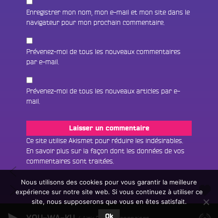
Enregistrer mon nom, mon e-mail et mon site dans le
navigateur pour mon prochain commentaire.
Prévenez-moi de tous les nouveaux commentaires
par e-mail.
Prévenez-moi de tous les nouveaux articles par e-
mail.
Fac
Twit
Ins
Ce site utilise Akismet pour réduire les indésirables.
En savoir plus sur la façon dont les données de vos
Link
Écouter le direct
commentaires sont traitées
.
Navigation
Poésie
You
Rechercher un titre
à
Nous utilisons des cookies pour vous garantir la meilleure
de
Ibrahim
l’honneur
expérience sur notre site web. Si vous continuez à utiliser ce
Fair
Tous les programmes
Maalouf
l’article
et
site, nous supposerons que vous en êtes satisfait.
un
L
à
Happy
don
Ok