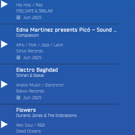
e
Hip Hop
/
Rap
FEELSAFE & 386LAB
Juin 2025
Edna Martinez presents Picó – Sound System Culture From The Colombian Caribbean
Compilation
Afro
/
Folk
/
Jazz
/
Latin
Strut Records
Juin 2025
Electro Baghdad
Shiran & Bakal
Arabic Music
/
Electronic
Batov Records
Juin 2025
Flowers
Durand Jones & The Indications
Neo Soul
/
R&B
Dead Oceans