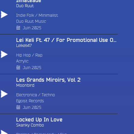
Ilmateade
Duo Ruut
Indie Folk
/
Minimalist
Duo Ruut Music
e
Juin 2025
Lei Keli Ft. 47 / For Promotional Use Only
Leikeli47
Hip Hop
/
Rap
Acrylic
Juin 2025
Les Grands Miroirs, Vol. 2
Moonbird
Electronica
/
Techno
Egoist Records
Juin 2025
Locked Up In Love
Skanky Combo