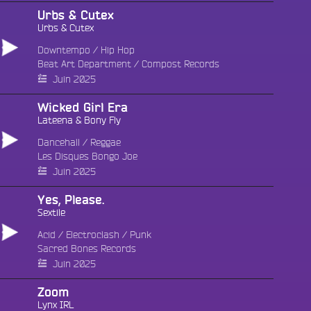
Urbs & Cutex
Urbs & Cutex
Downtempo
/
Hip Hop
Beat Art Department
/
Compost Records
Juin 2025
Wicked Girl Era
Lateena & Bony Fly
Dancehall
/
Reggae
Les Disques Bongo Joe
Juin 2025
Yes, Please.
Sextile
Acid
/
Electroclash
/
Punk
Sacred Bones Records
Fac
Juin 2025
Twit
Zoom
Lynx IRL