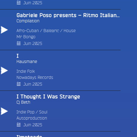
Juin 2025
Gabriele Poso presents – Ritmo Italiano »Unspoken Sounds Of Italian Tamburo »
Compilation
Afro-Cuban
/
Balearic
/
House
Mr Bongo
Juin 2025
I
Hausmane
Indie Folk
Nowadays Records
Juin 2025
I Thought I Was Strange
Cj Beth
Indie Pop
/
Soul
Autoproduction
Juin 2025