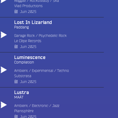
Reggae
/
Rocksteady
/
Ska
Vlad Productions
Juin 2025
Lost In Lizarland
Paddang
Garage Rock
/
Psychedelic Rock
Le Cèpe Records
Juin 2025
Luminescence
Compilation
Ambient
/
Experimental
/
Techno
Substrata
Juin 2025
Lustra
MAÂT
Ambient
/
Electronic
/
Jazz
Planisphère
Juin 2025