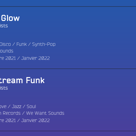
 Glow
ists
Disco
/
Funk
/
Synth-Pop
ounds
e 2021 / Janvier 2022
tream Funk
ists
ove
/
Jazz
/
Soul
m Records
/
We Want Sounds
e 2021 / Janvier 2022