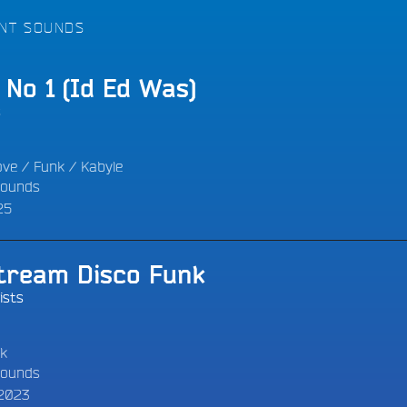
LES BONNES ONDES POUR 
ERS
NT SOUNDS
No 1 (Id Ed Was)
s
ove
/
Funk
/
Kabyle
ounds
25
tream Disco Funk
ists
k
ounds
 2023