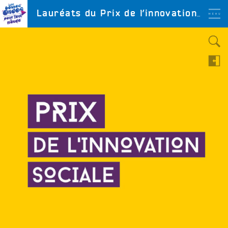
Aller
LES BONNES ONDES
Lauréats du Prix de l’innovation sociale locale 2021
POUR TOUT LE MONDE !
au
contenu
principal