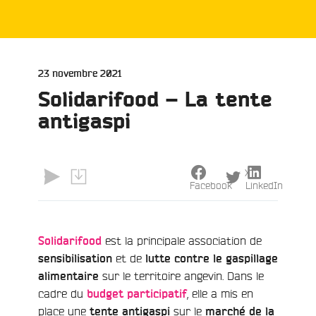
Publié
23 novembre 2021
le
Solidarifood – La tente
antigaspi
e
X
Facebook
LinkedIn
est la principale association de
Solidarifood
et de
sensibilisation
lutte contre le gaspillage
sur le territoire angevin. Dans le
alimentaire
cadre du
, elle a mis en
budget participatif
place une
sur le
tente antigaspi
marché de la