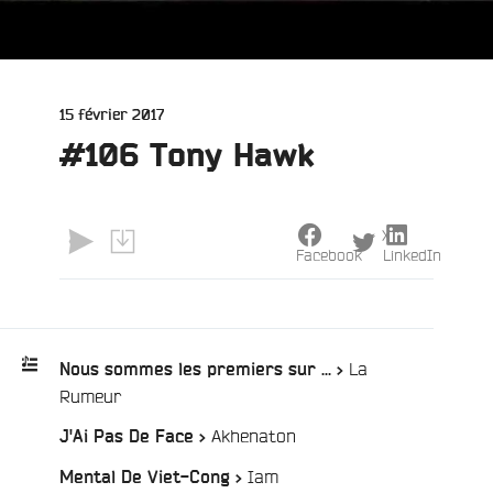
Publié
15 février 2017
le
#106 Tony Hawk
X
Facebook
LinkedIn
e
La
Nous sommes les premiers sur ... >
/
Rumeur
Playlist
/
Akhenaton
J'Ai Pas De Face >
:
/
Iam
Mental De Viet-Cong >