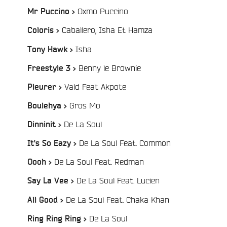
/
Oxmo Puccino
Mr Puccino >
/
Caballero, Isha Et Hamza
Coloris >
/
Isha
Tony Hawk >
/
Benny le Brownie
Freestyle 3 >
/
Vald Feat Akpote
Pleurer >
/
Gros Mo
Boulehya >
/
De La Soul
Dinninit >
/
De La Soul Feat. Common
It's So Eazy >
/
De La Soul Feat. Redman
Oooh >
/
De La Soul Feat. Lucien
Say La Vee >
/
De La Soul Feat. Chaka Khan
All Good >
e
/
De La Soul
Ring Ring Ring >