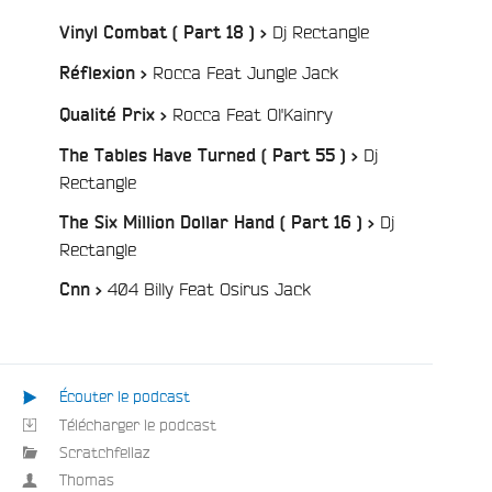
/
Dj Rectangle
Vinyl Combat ( Part 18 ) >
/
Rocca Feat Jungle Jack
Réflexion >
/
Rocca Feat Ol'Kainry
Qualité Prix >
Dj
The Tables Have Turned ( Part 55 ) >
/
Rectangle
Dj
The Six Million Dollar Hand ( Part 16 ) >
/
Rectangle
/
404 Billy Feat Osirus Jack
Cnn >
e
Écouter le podcast
Télécharger le podcast
Scratchfellaz
Thomas