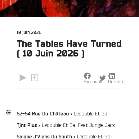
Publié
10 juin 2026
le
The Tables Have Turned
( 10 Juin 2026 )
X
Facebook
LinkedIn
e
/
Ledouble Et Gal
52-54 Rue Du Château >
/
Ledouble Et Gal Feat Jungle Jack
Tjrs Plus >
Playlist
:
/
Ledouble Et Gal
Salope J'Viens Du South >