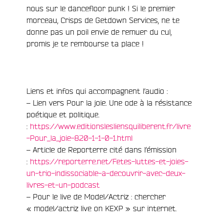
nous sur le dancefloor punk ! Si le premier
morceau, Crisps de Getdown Services, ne te
donne pas un poil envie de remuer du cul,
promis je te rembourse ta place !
Liens et infos qui accompagnent l’audio :
– Lien vers Pour la joie. Une ode à la résistance
poétique et politique.
:
https://www.editionslesliensquiliberent.fr/livre
-Pour_la_joie-820-1-1-0-1.html
– Article de Reporterre cité dans l’émission
:
https://reporterre.net/Fetes-luttes-et-joies-
un-trio-indissociable-a-decouvrir-avec-deux-
livres-et-un-podcast
– Pour le live de Model/Actriz : chercher
« model/actriz live on KEXP » sur internet.