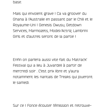
base.
Mais qui envoient grave ! Ca va groover du
Ghana à l’Australie en passant par le Chili et le
Royaume-Uni ! Genesis Owusu, Getdown
Services, Marmozets, Model/Actriz, Lambrini
Girls et d’autres seront de la partie !
Enfin on parlera aussi vite fait du Matrack’
Festival qui a lieu à Juvardeil à partir de
mercredi soir . C’est prix libre et y’aura
notamment les nantais de Treaks qui joueront
le samedi.
Sur ce ! Fonce écouter l’émission et retrouve-
e