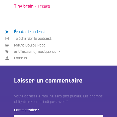
/
Treaks
Tiny brain >
Écouter le podcast
Télécharger le podcast
Métro Boulot Pogo
antifascisme
,
musique
,
punk
Embrun
Laisser un commentaire
Votre adresse e-mail ne sera pas publiée.
Les champs
obligatoires sont indiqués avec
*
Commentaire
*