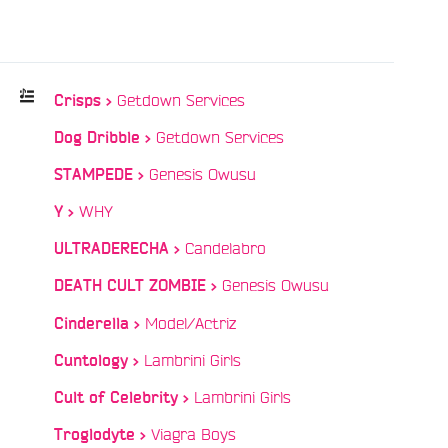
/
Getdown Services
Crisps >
/
Getdown Services
Dog Dribble >
Playlist
:
/
Genesis Owusu
STAMPEDE >
/
WHY
Y >
/
Candelabro
ULTRADERECHA >
/
Genesis Owusu
DEATH CULT ZOMBIE >
/
Model/Actriz
Cinderella >
/
Lambrini Girls
Cuntology >
/
Lambrini Girls
Cult of Celebrity >
/
Viagra Boys
Troglodyte >