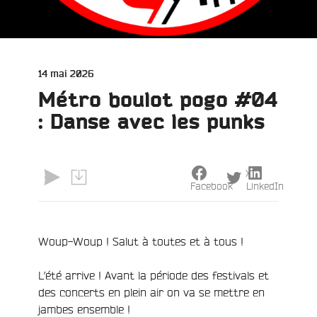
Publié
14 mai 2026
le
Métro boulot pogo #04
: Danse avec les punks
X
Facebook
LinkedIn
Woup-Woup ! Salut à toutes et à tous !
L’été arrive ! Avant la période des festivals et
des concerts en plein air on va se mettre en
jambes ensemble !