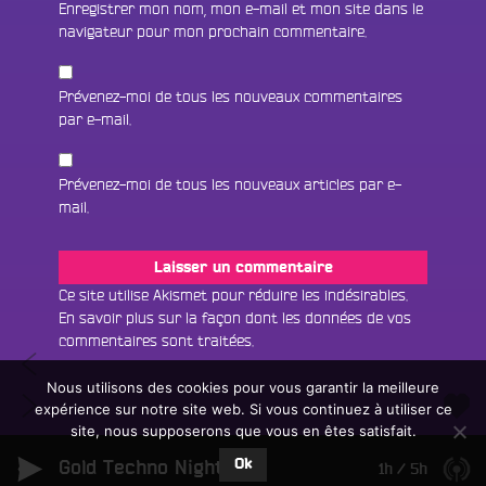
Enregistrer mon nom, mon e-mail et mon site dans le
navigateur pour mon prochain commentaire.
Prévenez-moi de tous les nouveaux commentaires
par e-mail.
Prévenez-moi de tous les nouveaux articles par e-
mail.
Fac
Twit
Ins
Ce site utilise Akismet pour réduire les indésirables.
En savoir plus sur la façon dont les données de vos
Link
Écouter le direct
commentaires sont traitées
.
Navigation
Métro
You
Rechercher un titre
Boulot
Nous utilisons des cookies pour vous garantir la meilleure
de
Métro
Pogo
expérience sur notre site web. Si vous continuez à utiliser ce
Fair
Tous les programmes
Boulot
l’article
#3
site, nous supposerons que vous en êtes satisfait.
un
L
Pogo
:
don
Ok
Gold Techno Night
e
1h
/
5h
#05
« Cultures
sur