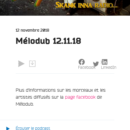
Publié
12 novembre 2018
le
Mélodub 12.11.18
e
X
Facebook
LinkedIn
Plus d’informations sur les morceaux et les
artistes diffusés sur la
page facebook
de
Mélodub.
Écouter le podcast