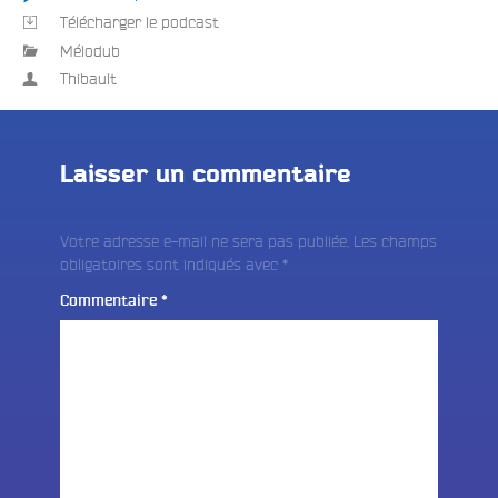
Télécharger le podcast
Mélodub
Thibault
e
Laisser un commentaire
Votre adresse e-mail ne sera pas publiée.
Les champs
obligatoires sont indiqués avec
*
Commentaire
*