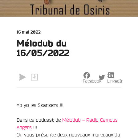
Publié
16 mai 2022
le
Mélodub du
16/05/2022
X
Facebook
LinkedIn
e
Yo yo les Skankers !!!
Dans ce podcast de
Mélodub – Radio Campus
Angers
!!!
On vous présente deux nouveaux morceaux du