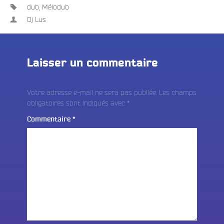
dub
,
Mélodub
Dj Lus
Laisser un commentaire
Votre adresse e-mail ne sera pas publiée.
Les champs
obligatoires sont indiqués avec
*
Commentaire
*