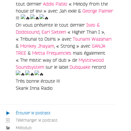
tout dernier
Addis Pablo
« Melody from the
house of levi » avec Jah exile &
George Palmer
!!!
On vous présente le tout dernier
Iseo &
Dodosound
,
Earl Sixteen
« Higher Than I »,
« Tribunal to Osiris » avec
Tsunami Wazahari
&
Monkey Jhayam
, « Strong » avec
GANJA
TREE
&
Metta Frequencies
mais également
« The mistic way of dub » de
Mysticwood
Soundsystem
sur le label
Dubquake
record
Très bonne écoute !!!
Skank Inna Radio
e
Écouter le podcast
Télécharger le podcast
Mélodub