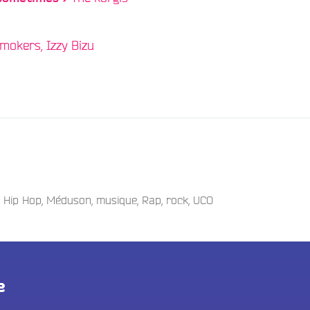
mokers, Izzy Bizu
,
Hip Hop
,
Méduson
,
musique
,
Rap
,
rock
,
UCO
e