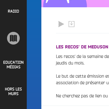
l
P
u
a
e
R
RADIO
y
e
O
l
n
P
i
M
O
s
a
S
t
i
s
n
R
LES RECOS’ DE MEDUSON
e
a
P
Les recos’ de la semaine d
d
e
i
jeudis du mois.
R
t
EDUCATION
o
MÉDIAS
L
O
q
o
Le but de cette émission 
G
u
i
association de présenter 
o
R
r
i
HORS LES
A
e
?
MURS
Ne cherchez pas de lien ou 
M
R
B
M
a
u