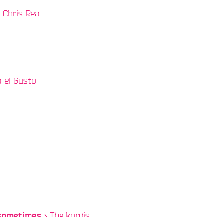
Chris Rea
>
 el Gusto
The korgis
 sometimes >