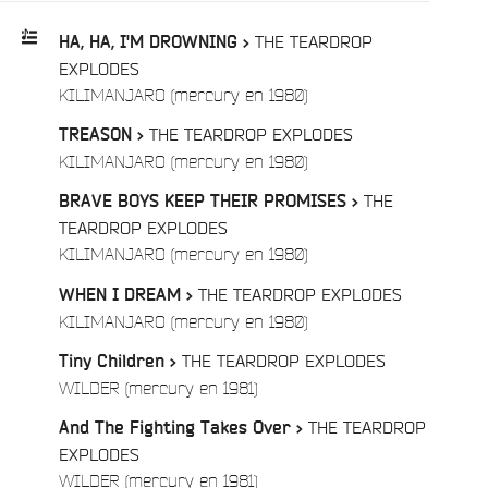
THE TEARDROP
HA, HA, I'M DROWNING >
EXPLODES
Playlist
/
KILIMANJARO (mercury en 1980)
:
THE TEARDROP EXPLODES
TREASON >
/
KILIMANJARO (mercury en 1980)
THE
BRAVE BOYS KEEP THEIR PROMISES >
TEARDROP EXPLODES
/
KILIMANJARO (mercury en 1980)
THE TEARDROP EXPLODES
WHEN I DREAM >
/
KILIMANJARO (mercury en 1980)
THE TEARDROP EXPLODES
Tiny Children >
/
WILDER (mercury en 1981)
THE TEARDROP
And The Fighting Takes Over >
EXPLODES
/
WILDER (mercury en 1981)