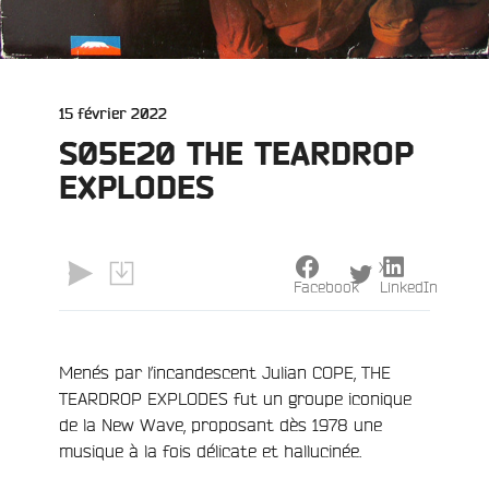
Publié
15 février 2022
le
S05E20 THE TEARDROP
EXPLODES
X
Facebook
LinkedIn
Menés par l’incandescent Julian COPE, THE
TEARDROP EXPLODES fut un groupe iconique
e
de la New Wave, proposant dès 1978 une
musique à la fois délicate et hallucinée.