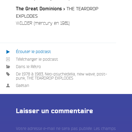
THE TEARDROP
The Great Dominions >
e
EXPLODES
/
WILDER (mercury en 1981)
Écouter le podcast
Télécharger le podcast
Dans le Rétro
De 1978 à 1983
,
Neo-psychedelia
,
new wave
,
post-
punk
,
THE TEARDROP EXPLODES
Gaëtan
Laisser un commentaire
Votre adresse e-mail ne sera pas publiée.
Les champs