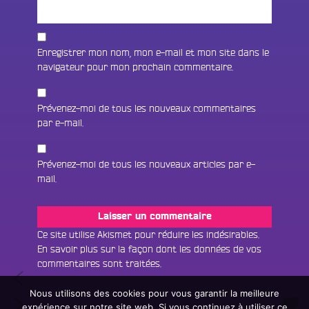
Enregistrer mon nom, mon e-mail et mon site dans le
navigateur pour mon prochain commentaire.
Prévenez-moi de tous les nouveaux commentaires
par e-mail.
Prévenez-moi de tous les nouveaux articles par e-
mail.
Fac
Twit
Ins
Ce site utilise Akismet pour réduire les indésirables.
En savoir plus sur la façon dont les données de vos
Link
Écouter le direct
commentaires sont traitées
.
Navigation
S05E19
You
Rechercher un titre
Ronney
Nous utilisons des cookies pour vous garantir la meilleure
de
S05E21
ABRAMSON
expérience sur notre site web. Si vous continuez à utiliser ce