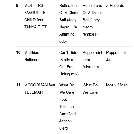
9
MOTHERS
Reflections
Reflections
Z Records
FAVOURITE
Of A Disco
Of A Disco
CHILD feat
Ball (Joey
Ball (Joey
TANYA TIET
Negro Life
Negro
Affirming
remixes)
dub)
10
Matthias
Can’t Hide
Peppermint
Peppermint
Heilbronn
(Matty’s
Jam
Jam
Out From
Allstars 5
Hiding mix)
11
MOSCOMAN feat
What Do
What Do
Moshi Moshi
TELEMAN
We Care
We Care
(feat
Teleman
And Gerd
Janson –
Gerd