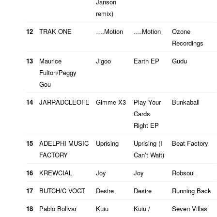
Janson
remix)
12
TRAK ONE
….Motion
….Motion
Ozone
Recordings
e
13
Maurice
Jigoo
Earth EP
Gudu
Fulton/Peggy
Gou
14
JARRADCLEOFE
Gimme X3
Play Your
Bunkaball
Cards
Right EP
15
ADELPHI MUSIC
Uprising
Uprising (I
Beat Factory
FACTORY
Can’t Wait)
16
KREWCIAL
Joy
Joy
Robsoul
17
BUTCH/C VOGT
Desire
Desire
Running Back
18
Pablo Bolivar
Kuiu
Kuiu /
Seven Villas