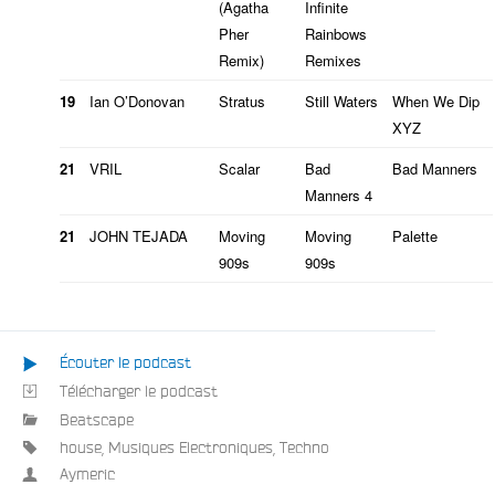
(Agatha
Infinite
Pher
Rainbows
Remix)
Remixes
19
Ian O’Donovan
Stratus
Still Waters
When We Dip
XYZ
21
VRIL
Scalar
Bad
Bad Manners
Manners 4
21
JOHN TEJADA
Moving
Moving
Palette
909s
909s
Écouter le podcast
Télécharger le podcast
Beatscape
house
,
Musiques Electroniques
,
Techno
Aymeric