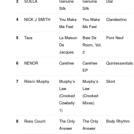
3
SOELA
Genuine
Genuine
Dial
Silk
Silk
4
NICK J SMITH
You Make
You Make
Clandestino
Me Feel
Me Feel
5
Taos
La Maison
Baie De
Pont Neuf
De
Room, Vol.
Jacques
2
6
NENOR
Carefree
Carefree
Quintessentials
EP
7
Róisín Murphy
Murphy’s
Murphy’s
Skint
e
Law
Law
(Crooked
(Crooked
Cowbelly
Mixes)
1)
8
Ross Couch
The Only
The Only
Body Rhythm
Answer
Answer