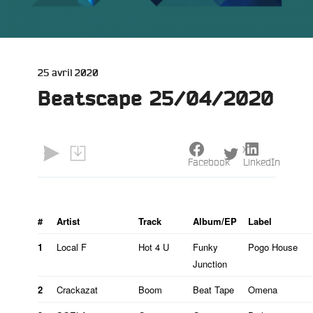
Publié
25 avril 2020
le
Beatscape 25/04/2020
X
Facebook
LinkedIn
#
Artist
Track
Album/EP
Label
1
Local F
Hot 4 U
Funky
Pogo House
Junction
2
Crackazat
Boom
Beat Tape
Omena