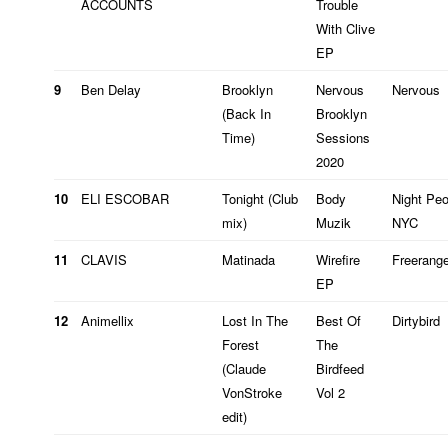
ACCOUNTS
Trouble
With Clive
EP
9
Ben Delay
Brooklyn
Nervous
Nervous
(Back In
Brooklyn
Time)
Sessions
2020
10
ELI ESCOBAR
Tonight (Club
Body
Night Peo
mix)
Muzik
NYC
11
CLAVIS
Matinada
Wirefire
Freerang
EP
12
Animellix
Lost In The
Best Of
Dirtybird
Forest
The
(Claude
Birdfeed
VonStroke
Vol 2
edit)