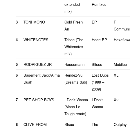
extended
Remixes
mix)
3
TONI MONO
Cold Fresh
EP
F
Air
Communic
4
WHITENOTES
Tabee (The
Heart EP
Hexaflow
Whitenotes
mix)
5
RODRIGUEZ JR
Haussmann
Blisss
Mobilee
6
Basement Jaxx/Alma
Rendez-Vu
Lost Dubs
XL
Duah
(Dreamz dub)
(1999 –
2009)
e
7
PET SHOP BOYS
I Don’t Wanna
I Don’t
X2
(Mano Le
Wanna
Tough remix)
8
CLIVE FROM
Bisou
The
Outplay