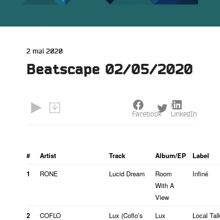
Publié
2 mai 2020
le
Beatscape 02/05/2020
X
Facebook
LinkedIn
#
Artist
Track
Album/EP
Label
1
RONE
Lucid Dream
Room
Infiné
With A
View
2
COFLO
Lux (Coflo’s
Lux
Local Tal