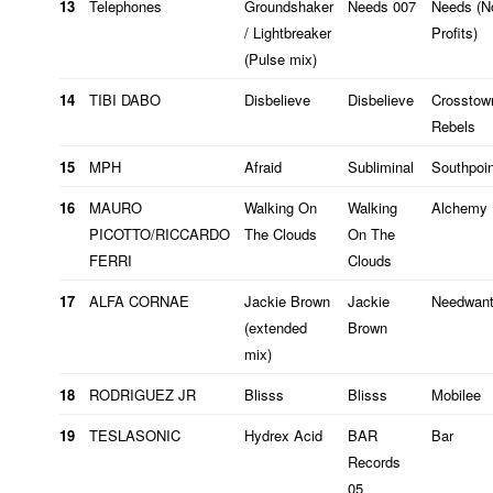
13
Telephones
Groundshaker
Needs 007
Needs (No
/ Lightbreaker
Profits)
(Pulse mix)
14
TIBI DABO
Disbelieve
Disbelieve
Crosstow
Rebels
e
15
MPH
Afraid
Subliminal
Southpoi
16
MAURO
Walking On
Walking
Alchemy
PICOTTO/RICCARDO
The Clouds
On The
FERRI
Clouds
17
ALFA CORNAE
Jackie Brown
Jackie
Needwan
(extended
Brown
mix)
18
RODRIGUEZ JR
Blisss
Blisss
Mobilee
19
TESLASONIC
Hydrex Acid
BAR
Bar
Records
05