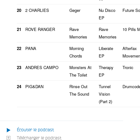
20
2 CHARLIES
Geger
Nu Disco
Future S
EP
21
ROVE RANGER
Rave
Rave
10 Pills 
Memories
Memories
22
PANA
Morning
Liberate
Afterfax
Chords
EP
Movemen
23
ANDRES CAMPO
Monsters At
Therapy
Tronic
The Toilet
EP
24
PIG&DAN
Rinse Out
Tunnel
Drumcod
The Sound
Vision
(Part 2)
Écouter le podcast
Télécharger le podcast