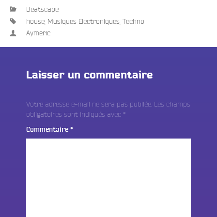
Beatscape
house
,
Musiques Electroniques
,
Techno
Aymeric
Laisser un commentaire
Votre adresse e-mail ne sera pas publiée.
Les champs
obligatoires sont indiqués avec
*
Commentaire
*