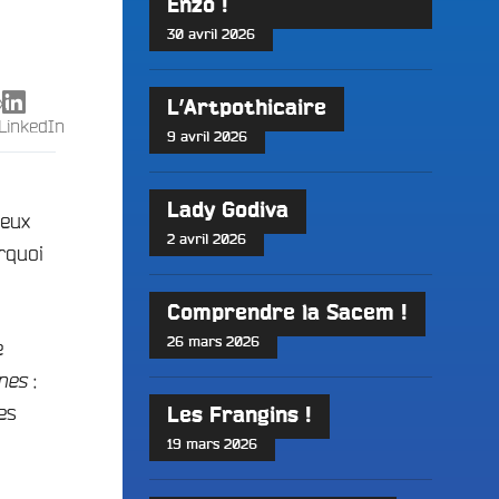
Enzo !
30 avril 2026
X
L’Artpothicaire
LinkedIn
9 avril 2026
Lady Godiva
deux
2 avril 2026
rquoi
Comprendre la Sacem !
26 mars 2026
e
:
nes
es
Les Frangins !
19 mars 2026