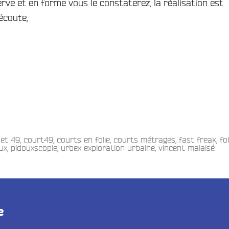
rve et en forme vous le constaterez, la réalisation est
 écoute,
 et 49
,
court49
,
courts en folie
,
courts métrages
,
fast freak
,
fo
ux
,
pidouxscopie
,
urbex exploration urbaine
,
vincent malaisé
e