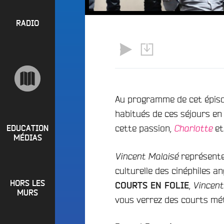
l
P
u
a
e
R
RADIO
y
e
O
l
n
P
i
M
O
s
a
S
t
i
s
n
R
Au programme de cet épiso
e
a
habitués de ces séjours e
P
d
e
i
cette passion,
e
R
t
EDUCATION
Charlotte
o
MÉDIAS
L
O
q
o
représente
G
Vincent Malaisé
u
i
o
culturelle des cinéphiles a
R
r
i
HORS LES
A
,
COURTS EN FOLIE
Vincent
e
?
MURS
M
vous verrez des courts mét
R
B
M
a
u