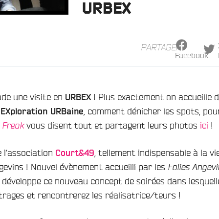
URBEX
PARTAGER
Facebook
de une visite en
! Plus exactement on accueille 
URBEX
n
, comment dénicher les spots, pou
EXploration URBaine
t
vous disent tout et partagent leurs photos
ici
!
Freak
 l’association
, tellement indispensable à la vi
Court&49
ngevins ! Nouvel évènement accueilli par les
Folies Angevi
développe ce nouveau concept de soirées dans lesquell
rages et rencontrerez les réalisatrice/teurs !