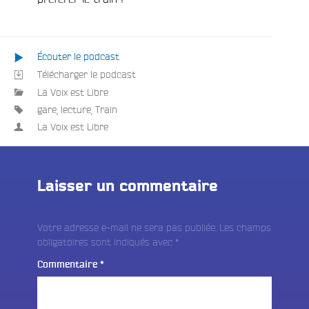
Écouter le podcast
Télécharger le podcast
La Voix est Libre
gare
,
lecture
,
Train
La Voix est Libre
Laisser un commentaire
Votre adresse e-mail ne sera pas publiée.
Les champs
obligatoires sont indiqués avec
*
Commentaire
*