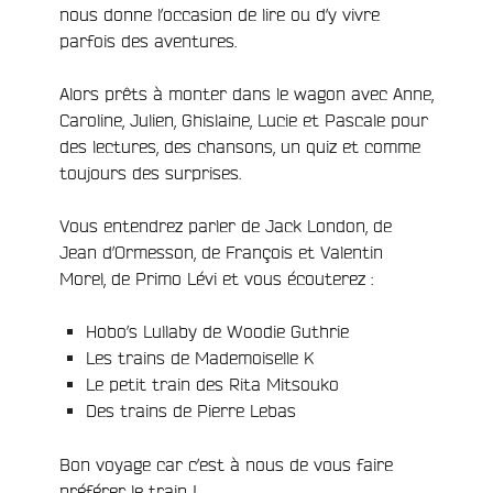
nous donne l’occasion de lire ou d’y vivre
parfois des aventures.
Alors prêts à monter dans le wagon avec Anne,
Caroline, Julien, Ghislaine, Lucie et Pascale pour
des lectures, des chansons, un quiz et comme
toujours des surprises.
Vous entendrez parler de Jack London, de
Jean d’Ormesson, de François et Valentin
Morel, de Primo Lévi et vous écouterez :
Hobo’s Lullaby de Woodie Guthrie
Les trains de Mademoiselle K
Le petit train des Rita Mitsouko
Des trains de Pierre Lebas
Bon voyage car c’est à nous de vous faire
e
préférer le train !