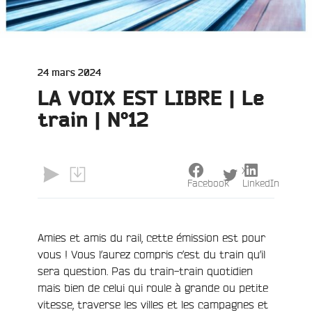
Publié
24 mars 2024
le
LA VOIX EST LIBRE | Le
train | N°12
X
Facebook
LinkedIn
e
Amies et amis du rail, cette émission est pour
vous ! Vous l’aurez compris c’est du train qu’il
sera question. Pas du train-train quotidien
mais bien de celui qui roule à grande ou petite
vitesse, traverse les villes et les campagnes et