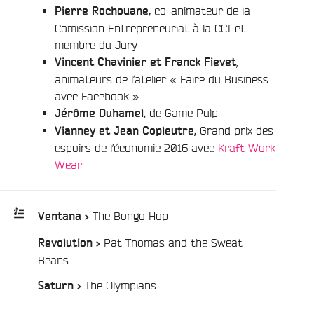
co-animateur de la
Pierre Rochouane,
Comission Entrepreneuriat à la CCI et
membre du Jury
,
Vincent Chavinier et Franck Fievet
animateurs de l’atelier « Faire du Business
avec Facebook »
de Game Pulp
Jérôme Duhamel,
Grand prix des
Vianney et Jean Copleutre,
espoirs de l’économie 2016 avec
Kraft Work
Wear
/
The Bongo Hop
Ventana >
Pat Thomas and the Sweat
Revolution >
Playlist
/
Beans
:
e
/
The Olympians
Saturn >