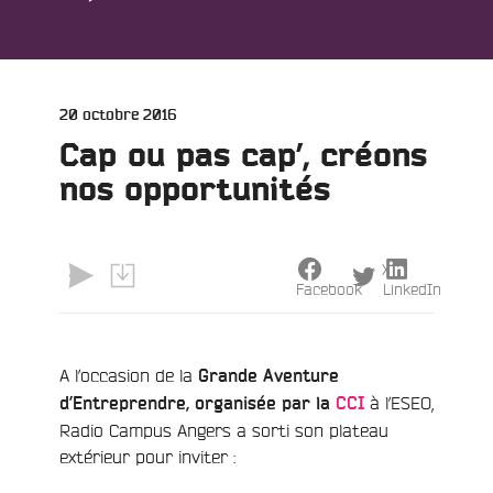
Publié
20 octobre 2016
le
Cap ou pas cap’, créons
nos opportunités
X
Facebook
LinkedIn
e
A l’occasion de la
Grande Aventure
à l’ESEO,
d’Entreprendre, organisée par la
CCI
Radio Campus Angers a sorti son plateau
extérieur pour inviter :