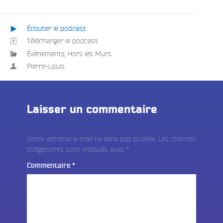
Écouter le podcast
Télécharger le podcast
Événements
,
Hors les Murs
Pierre-Louis
Laisser un commentaire
Votre adresse e-mail ne sera pas publiée.
Les champs
obligatoires sont indiqués avec
*
Commentaire
*