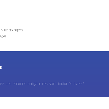
Ville d'Angers
2025
e
ée.
Les champs obligatoires sont indiqués avec
*