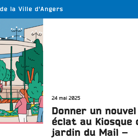
LES BONNES ONDES POUR 
ERS
de la Ville d'Angers
Publié
24 mai 2025
le
Donner un nouvel
éclat au Kiosque 
jardin du Mail –