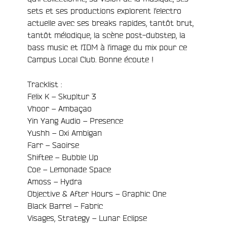
sets et ses productions explorent l’electro
actuelle avec ses breaks rapides, tantôt brut,
tantôt mélodique, la scène post-dubstep, la
bass music et l’IDM à l’image du mix pour ce
Campus Local Club. Bonne écoute !
Tracklist :
Felix K – Skupltur 3
Vhoor – Ambaçao
Yin Yang Audio – Presence
Yushh – Oxi Ambigan
Farr – Saoirse
Shiftee – Bubble Up
Coe – Lemonade Space
Amoss – Hydra
e
Objective & After Hours – Graphic One
Black Barrel – Fabric
Visages, Strategy – Lunar Eclipse