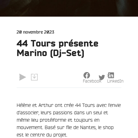
Publié
20 novembre 2023
le
44 Tours présente
Marino (Dj-Set)
X
Facebook
LinkedIn
Hélène et Arthur ont crée 44 Tours avec l’envie
d’associer, leurs passions dans un seul et
même lieu protéiforme et toujours en
mouvement. Basé sur l’île de Nantes, le shop
est le centre du projet.