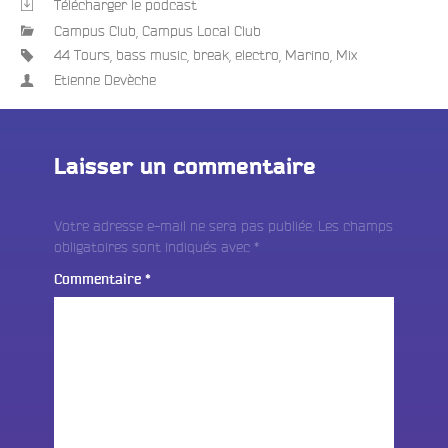
Télécharger le podcast
Campus Club
,
Campus Local Club
44 Tours
,
bass music
,
break
,
electro
,
Marino
,
Mix
Etienne Devèche
Laisser un commentaire
Votre adresse e-mail ne sera pas publiée.
Les champs
obligatoires sont indiqués avec
*
Commentaire
*