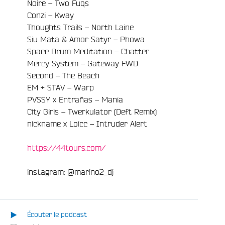
Noire – Two Fuqs
Conzi – Kway
Thoughts Trails – North Laine
Siu Mata & Amor Satyr – Phowa
Space Drum Meditation – Chatter
Mercy System – Gateway FWD
Second – The Beach
EM + STAV – Warp
PVSSY x Entrañas – Mania
City Girls – Twerkulator (Deft Remix)
nickname x Loicc – Intruder Alert
https://44tours.com/
instagram: @marino2_dj
Écouter le podcast