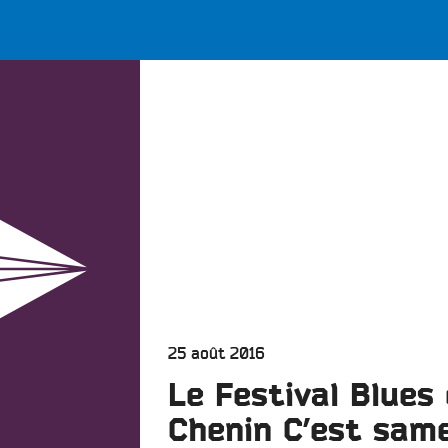
LES BONNES ONDES POUR 
ERS
Publié
25 août 2016
le
Le Festival Blues
Chenin C’est sam