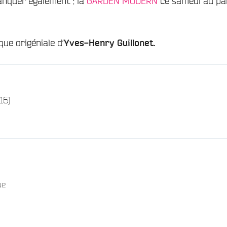
nquer également : la
GARDEN MODERN
ce samedi au pa
ue origéniale d’
Yves-Henry Guillonet.
/
16)
ue