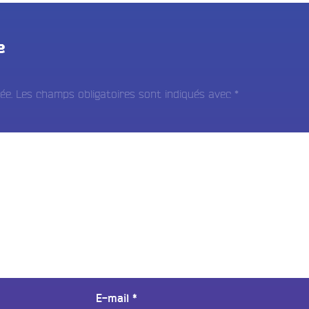
e
ée.
Les champs obligatoires sont indiqués avec
*
E-mail
*