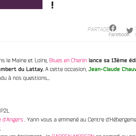
!
PARTAGER
Facebook
ns le Maine et Loire,
Blues en Chenin
lance sa 13ème éd
A cette occasion,
ambert du Lattay.
Jean-Claude Chauv
du à nos questions…
 P2L
 d’Angers
. Yann vous a emmené au Centre d’Hébergem
.