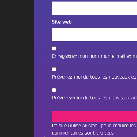
t
i
o
i
f
n
o
m
2
n
Site web
é
0
B
d
2
e
i
5
a
a
d
t
s
e
Enregistrer mon nom, mon e-mail et m
s
l
c
N
a
a
O
p
Prévenez-moi de tous les nouveaux co
V
e
U
i
S
B
l
Prévenez-moi de tous les nouveaux arti
o
l
C
u
e
O
n
d
N
c
’
e
T
Ce site utilise Akismet pour réduire les
A
&
commentaires sont traitées
.
A
n
D