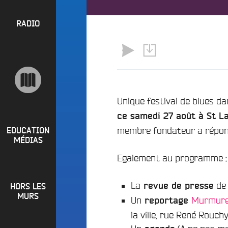
l
P
u
a
e
R
RADIO
y
e
O
l
n
P
i
M
O
s
a
S
t
i
s
n
R
Unique festival de blues da
e
a
P
ce samedi 27 août à St L
d
e
i
membre fondateur a répon
R
t
EDUCATION
o
MÉDIAS
L
O
q
o
Egalement au programme :
G
u
i
o
R
r
i
La
de
revue de presse
HORS LES
A
e
?
MURS
Un
Murmure
reportage
M
R
la ville, rue René Rouchy
B
M
a
u