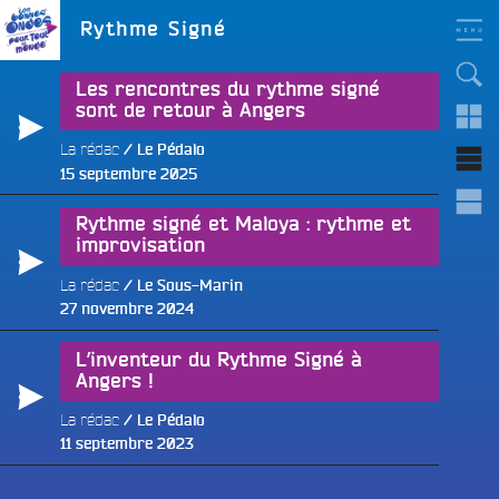
Aller
LES BONNES ONDES
Étiquette :
Rythme Signé
POUR TOUT LE MONDE !
au
contenu
principal
Les rencontres du rythme signé
sont de retour à Angers
La rédac
Le Pédalo
Publié
15 septembre 2025
e
le
Rythme signé et Maloya : rythme et
improvisation
La rédac
Le Sous-Marin
Publié
27 novembre 2024
le
L’inventeur du Rythme Signé à
Angers !
La rédac
Le Pédalo
Publié
11 septembre 2023
le
e