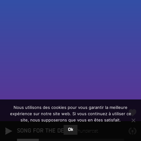
Fac
Twit
Ins
Link
Écouter le direct
You
Rechercher un titre
Nous utilisons des cookies pour vous garantir la meilleure
expérience sur notre site web. Si vous continuez à utiliser ce
Fair
Tous les programmes
site, nous supposerons que vous en êtes satisfait.
un
L
don
Ok
SONG FOR THE DEAD
e
Thundercat
sur
c