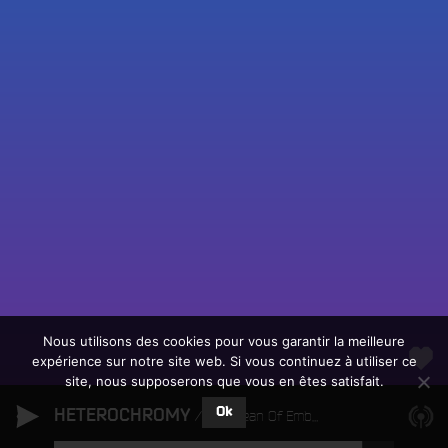
Fac
Twit
Ins
Link
Écouter le direct
You
Rechercher un titre
Nous utilisons des cookies pour vous garantir la meilleure
expérience sur notre site web. Si vous continuez à utiliser ce
Fair
Tous les programmes
site, nous supposerons que vous en êtes satisfait.
un
L
don
Ok
HETEROCHROMY
e
An Ocean Of Embers
sur
c