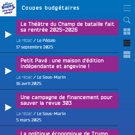
Aller
LES BONNES ONDES
Étiquette :
Coupes budgétaires
POUR TOUT LE MONDE !
au
contenu
principal
Le Théâtre du Champ de bataille fait
sa rentrée 2025-2026
La rédac
Le Pédalo
Publié
17 septembre 2025
le
Petit Pavé : une maison d’édition
e
indépendante et angevine !
La rédac
Le Sous-Marin
Publié
16 avril 2025
le
Une campagne de financement pour
sauver la revue 303
La rédac
Le Sous-Marin
Publié
5 mars 2025
le
La politique économique de Trump