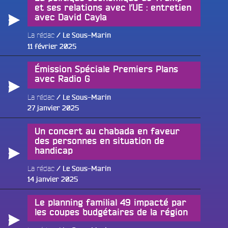
et ses relations avec l’UE : entretien
avec David Cayla
e
La rédac
Le Sous-Marin
Publié
11 février 2025
le
Émission Spéciale Premiers Plans
avec Radio G
La rédac
Le Sous-Marin
Publié
27 janvier 2025
le
Un concert au chabada en faveur
des personnes en situation de
handicap
La rédac
Le Sous-Marin
Fac
Publié
14 janvier 2025
le
Twit
Le planning familial 49 impacté par
Ins
les coupes budgétaires de la région