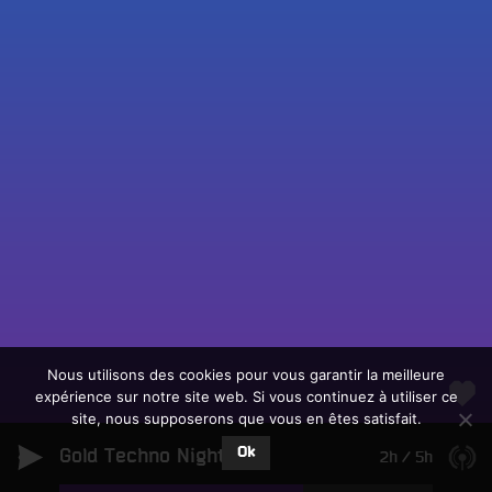
Fac
Twit
Ins
Link
Écouter le direct
You
Rechercher un titre
Nous utilisons des cookies pour vous garantir la meilleure
expérience sur notre site web. Si vous continuez à utiliser ce
Fair
Tous les programmes
site, nous supposerons que vous en êtes satisfait.
un
L
don
Ok
Gold Techno Night
e
2h
/
5h
sur
c