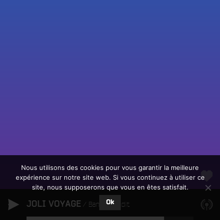
Fac
Twit
Ins
Link
Écouter le direct
You
Rechercher un titre
Nous utilisons des cookies pour vous garantir la meilleure
expérience sur notre site web. Si vous continuez à utiliser ce
Fair
Tous les programmes
site, nous supposerons que vous en êtes satisfait.
un
L
don
Ok
JOLI VOYAGE
e
Bandit Bandit
sur
c