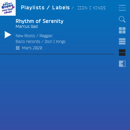
Aller
LES BONNES ONDES
LABEL :
Playlists / Labels
ZION I KINGS
POUR TOUT LE MONDE !
au
contenu
principal
Rhythm of Serenity
Marcus Gad
New Roots
/
Reggae
Baco records
/
Zion I Kings
e
Mars 2020
e