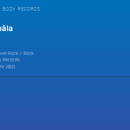
LES BONNES ONDES POUR 
ERS
N BODY RECORDS
âla
A
ove-Rock
/
Rock
y Records
re 2021