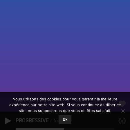
Fac
Twit
Ins
Link
Écouter le direct
You
Rechercher un titre
Nous utilisons des cookies pour vous garantir la meilleure
expérience sur notre site web. Si vous continuez à utiliser ce
Fair
Tous les programmes
site, nous supposerons que vous en êtes satisfait.
un
L
don
Ok
PROGRESSIVE
e
Joe Koshin
sur
c