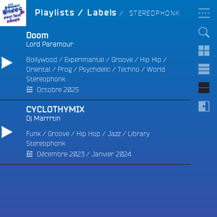
Aller
LES BONNES ONDES
LABEL :
Playlists / Labels
STEREOPHONK
POUR TOUT LE MONDE !
au
contenu
principal
Doom
Lord Paramour
Bollywood
/
Experimantal
/
Groove
/
Hip Hip
/
Oriental
/
Prog
/
Psychdelic
/
Techno
/
World
e
Stereophonk
Octobre 2025
CYCLOTHYMIX
Dj Marrrtin
Funk
/
Groove
/
Hip Hop
/
Jazz
/
Library
Stereophonk
Décembre 2023 / Janvier 2024
e