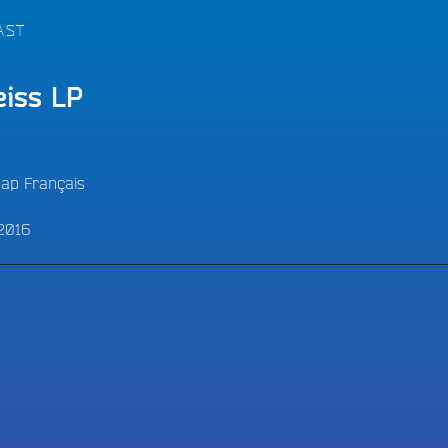
LES BONNES ONDES POUR 
ERS
AST
eiss LP
ap Français
 2016