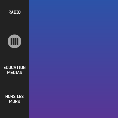
l
P
u
a
e
R
RADIO
y
e
O
l
n
P
i
M
O
s
a
S
t
i
s
n
R
e
a
P
d
e
i
R
t
EDUCATION
o
MÉDIAS
L
O
q
o
G
u
i
o
R
r
i
HORS LES
A
e
?
MURS
M
R
B
M
a
Écouter le direct
u