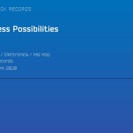
LES BONNES ONDES POUR 
ERS
ICK RECORDS
ess Possibilities
/
Electronica
/
Hip Hop
ecords
re 2020