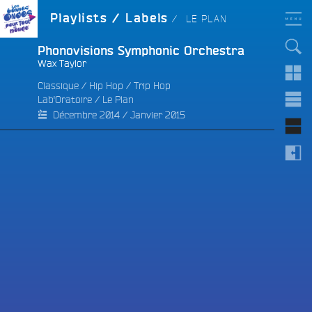
Aller
LES BONNES ONDES
LABEL :
Playlists / Labels
LE PLAN
POUR TOUT LE MONDE !
au
contenu
principal
Phonovisions Symphonic Orchestra
Wax Taylor
Classique
/
Hip Hop
/
Trip Hop
Lab'Oratoire
/
Le Plan
e
Décembre 2014 / Janvier 2015
e