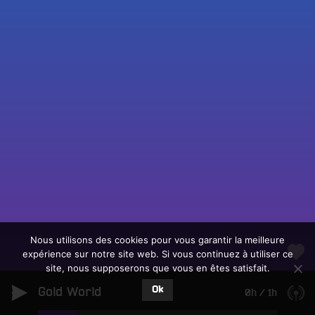
Fac
Twit
Ins
Link
Écouter le direct
You
Rechercher un titre
Nous utilisons des cookies pour vous garantir la meilleure
expérience sur notre site web. Si vous continuez à utiliser ce
Fair
Tous les programmes
site, nous supposerons que vous en êtes satisfait.
un
L
don
Ok
Gold World
e
0h
/
1h
sur
c