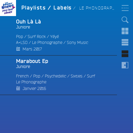
Aller
LES BONNES ONDES
LABEL :
Playlists / Labels
LE PHONOGRAPHE
POUR TOUT LE MONDE !
au
contenu
principal
Ouh Là Là
Juniore
Pop
/
Surf Rock
/
Yéyé
A+LSO
/
Le Phonographe
/
Sony Music
e
Mars 2017
Marabout Ep
Juniore
French
/
Pop
/
Psychedelic
/
Sixties
/
Surf
Le Phonographe
Janvier 2016
e