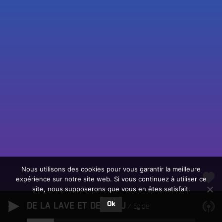
Fac
Twit
Ins
Link
Écouter le direct
You
Rechercher un titre
Nous utilisons des cookies pour vous garantir la meilleure
expérience sur notre site web. Si vous continuez à utiliser ce
Fair
Tous les programmes
site, nous supposerons que vous en êtes satisfait.
un
L
don
Ok
DE LA LAVE ET DE L'EAU
e
Egide
sur
c