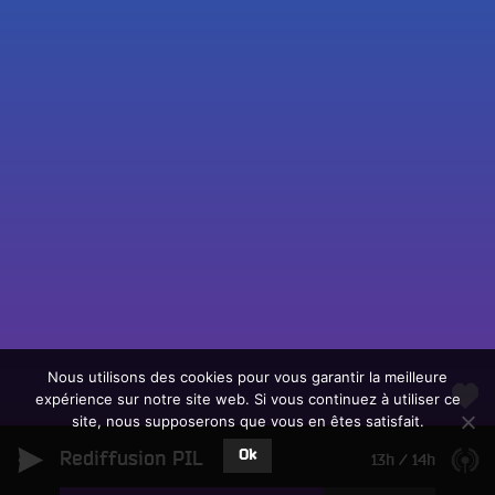
Fac
Twit
Ins
Link
Écouter le direct
You
Rechercher un titre
Nous utilisons des cookies pour vous garantir la meilleure
expérience sur notre site web. Si vous continuez à utiliser ce
Fair
Tous les programmes
site, nous supposerons que vous en êtes satisfait.
un
L
don
Ok
Rediffusion PIL
e
13h
/
14h
sur
c