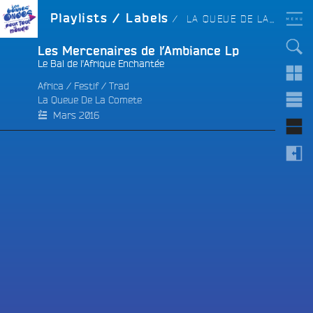
Aller
LES BONNES ONDES
LABEL :
Playlists / Labels
LA QUEUE DE LA COMETE
POUR TOUT LE MONDE !
au
contenu
principal
Les Mercenaires de l’Ambiance Lp
Le Bal de l'Afrique Enchantée
Africa
/
Festif
/
Trad
La Queue De La Comete
e
Mars 2016
e