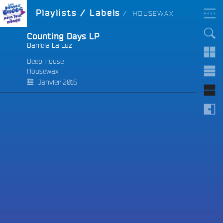
Aller
LES BONNES ONDES
LABEL :
Playlists / Labels
HOUSEWAX
POUR TOUT LE MONDE !
au
contenu
principal
Counting Days LP
Daniela La Luz
Deep House
Housewax
e
Janvier 2016
e