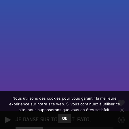
Fac
Twit
Ins
Link
Écouter le direct
You
Rechercher un titre
Nous utilisons des cookies pour vous garantir la meilleure
expérience sur notre site web. Si vous continuez à utiliser ce
Fair
Tous les programmes
site, nous supposerons que vous en êtes satisfait.
un
L
don
Ok
e
JE DANSE SUR TOI (FEAT. FATOUMATA DIAWARA)
sur
c