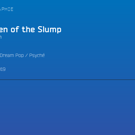
LES BONNES ONDES POUR 
ERS
APHIE
en of the Slump
h
Dream Pop
/
Psyché
019