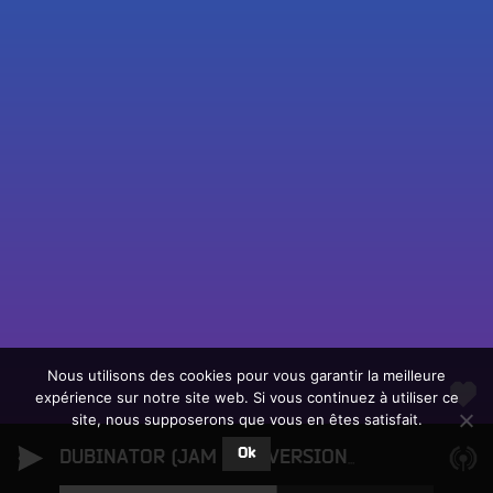
Fac
Twit
Ins
Link
Écouter le direct
You
Rechercher un titre
Nous utilisons des cookies pour vous garantir la meilleure
expérience sur notre site web. Si vous continuez à utiliser ce
Fair
Tous les programmes
site, nous supposerons que vous en êtes satisfait.
un
L
don
Ok
e
DUBINATOR (JAM HOT VERSION)
Dubinator
sur
c