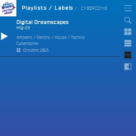
Aller
LES BONNES ONDES
LABEL :
Playlists / Labels
CYBERDOME
POUR TOUT LE MONDE !
au
contenu
principal
Digital Dreamscapes
Mig-29
Ambient
/
Electro
/
House
/
Techno
Cyberdome
e
Octobre 2021
e