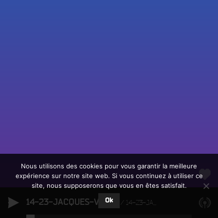
Fac
Twit
Ins
Link
Écouter le direct
You
Rechercher un titre
Nous utilisons des cookies pour vous garantir la meilleure
expérience sur notre site web. Si vous continuez à utiliser ce
Fair
Tous les programmes
site, nous supposerons que vous en êtes satisfait.
un
L
don
Ok
14-23-JACQUES-VIGNE
e
14-23-JACQUES-VIGNE
sur
c