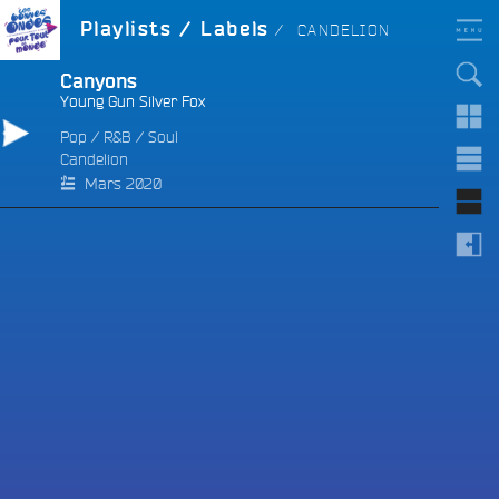
Aller
LES BONNES ONDES
LABEL :
Playlists / Labels
CANDELION
POUR TOUT LE MONDE !
au
contenu
principal
Canyons
Young Gun Silver Fox
Pop
/
R&B
/
Soul
Candelion
e
Mars 2020
e