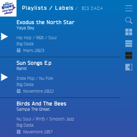
Aller
LES BONNES ONDES
LABEL :
Playlists / Labels
BIG DADA
POUR TOUT LE MONDE !
au
contenu
principal
Exodus the North Star
Yaya Bey
Hip Hop
/
R&B
/
Soul
Big Dada
e
Mars 2023
Sun Songs E.p
Rahill
Indie Pop
/
Nu Folk
Big Dada
Novembre 2022
Birds And The Bees
Sampa The Great
Nu Soul
/
R'n'B
/
Smooth Jazz
Big Dada
Novembre 2017
e