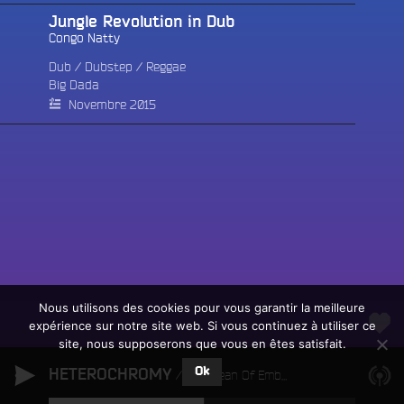
Jungle Revolution in Dub
Congo Natty
Dub
/
Dubstep
/
Reggae
Big Dada
Novembre 2015
Fac
Twit
Ins
Link
Écouter le direct
You
Rechercher un titre
Nous utilisons des cookies pour vous garantir la meilleure
expérience sur notre site web. Si vous continuez à utiliser ce
Fair
Tous les programmes
site, nous supposerons que vous en êtes satisfait.
un
L
don
Ok
HETEROCHROMY
e
An Ocean Of Embers
sur
c